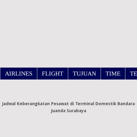
AIRLINES
FLIGHT
TUJUAN
TIME
T
Jadwal Keberangkatan Pesawat di Terminal Domestik Bandara
Juanda Surabaya