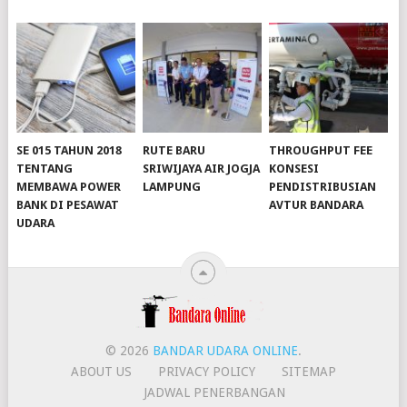
SE 015 TAHUN 2018
RUTE BARU
THROUGHPUT FEE
TENTANG
SRIWIJAYA AIR JOGJA
KONSESI
MEMBAWA POWER
LAMPUNG
PENDISTRIBUSIAN
BANK DI PESAWAT
AVTUR BANDARA
slot server singapore
UDARA
slot server singapore
slot server singapore
© 2026
BANDAR UDARA ONLINE
.
ABOUT US
PRIVACY POLICY
SITEMAP
JADWAL PENERBANGAN