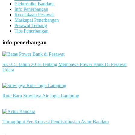
Elektronika Bandara
Info Penerbangan
Kecelakaan Pesawat
Maskapai Penerbangan
Pesawat Terbang
Tips Penerbangan
info-penerbangan
SE 015 Tahun 2018 Tentang Membawa Power Bank Di Pesawat
Udara
slot server singapore
Rute Baru Sriwijaya Air Jogja Lampung
slot server singapore
Throughput Fee Konsesi Pendistribusian Avtur Bandara
slot server singapore