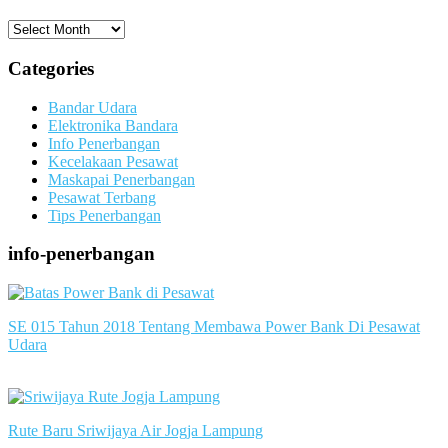
Archives
Categories
Bandar Udara
Elektronika Bandara
Info Penerbangan
Kecelakaan Pesawat
Maskapai Penerbangan
Pesawat Terbang
Tips Penerbangan
info-penerbangan
SE 015 Tahun 2018 Tentang Membawa Power Bank Di Pesawat
Udara
slot server singapore
Rute Baru Sriwijaya Air Jogja Lampung