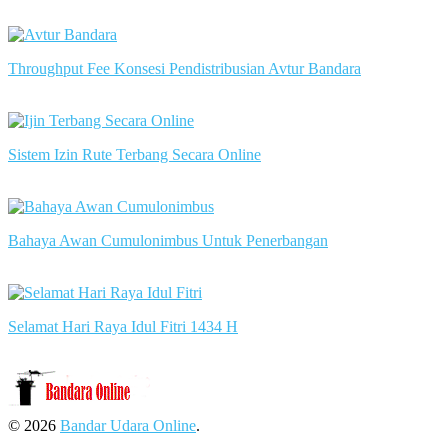
slot server singapore
Throughput Fee Konsesi Pendistribusian Avtur Bandara
slot server singapore
Sistem Izin Rute Terbang Secara Online
slot server singapore
Bahaya Awan Cumulonimbus Untuk Penerbangan
slot server singapore
Selamat Hari Raya Idul Fitri 1434 H
slot server singapore
© 2026
Bandar Udara Online
.