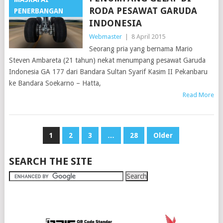
RODA PESAWAT GARUDA
PENERBANGAN
INDONESIA
Webmaster
|
8 April 2015
Seorang pria yang bernama Mario
Steven Ambareta (21 tahun) nekat menumpang pesawat Garuda
Indonesia GA 177 dari Bandara Sultan Syarif Kasim II Pekanbaru
ke Bandara Soekarno – Hatta,
Read More
POSTS
1
2
3
…
28
Older
PAGINATION
SEARCH THE SITE