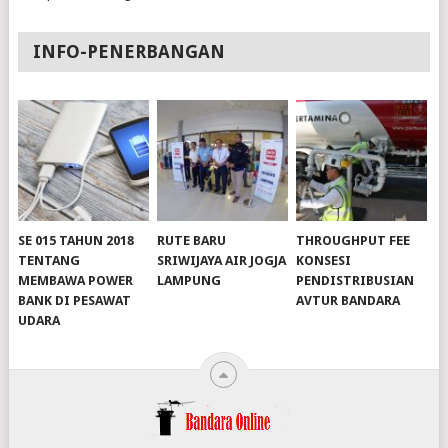
INFO-PENERBANGAN
SE 015 TAHUN 2018
RUTE BARU
THROUGHPUT FEE
TENTANG
SRIWIJAYA AIR JOGJA
KONSESI
MEMBAWA POWER
LAMPUNG
PENDISTRIBUSIAN
BANK DI PESAWAT
AVTUR BANDARA
slot server singapore
UDARA
slot server singapore
slot server singapore