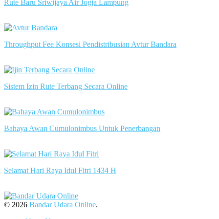
Rute Baru Sriwijaya Air Jogja Lampung
slot server singapore
Throughput Fee Konsesi Pendistribusian Avtur Bandara
slot server singapore
Sistem Izin Rute Terbang Secara Online
slot server singapore
Bahaya Awan Cumulonimbus Untuk Penerbangan
slot server singapore
Selamat Hari Raya Idul Fitri 1434 H
slot server singapore
© 2026
Bandar Udara Online
.