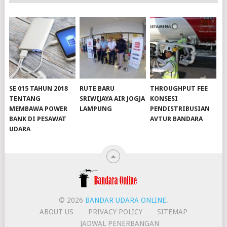
SE 015 TAHUN 2018
RUTE BARU
THROUGHPUT FEE
TENTANG
SRIWIJAYA AIR JOGJA
KONSESI
MEMBAWA POWER
LAMPUNG
PENDISTRIBUSIAN
BANK DI PESAWAT
AVTUR BANDARA
slot server singapore
UDARA
slot server singapore
slot server singapore
© 2026
BANDAR UDARA ONLINE
.
ABOUT US
PRIVACY POLICY
SITEMAP
JADWAL PENERBANGAN