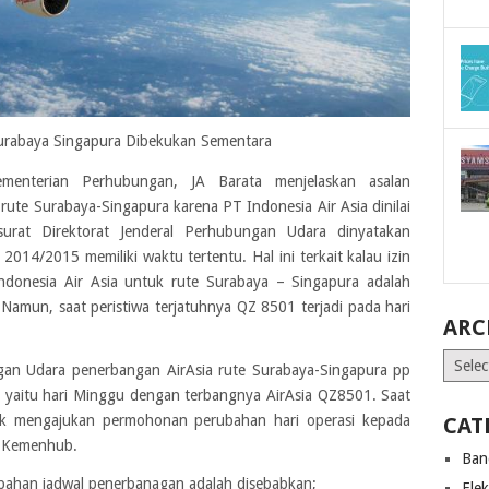
Surabaya Singapura Dibekukan Sementara
menterian Perhubungan, JA Barata menjelaskan asalan
rute Surabaya-Singapura karena PT Indonesia Air Asia dinilai
surat Direktorat Jenderal Perhubungan Udara dinyatakan
2014/2015 memiliki waktu tertentu. Hal ini terkait kalau izin
ndonesia Air Asia untuk rute Surabaya – Singapura adalah
 Namun, saat peristiwa terjatuhnya QZ 8501 terjadi pada hari
ARC
Archiv
gan Udara penerbangan AirAsia rute Surabaya-Singapura pp
an, yaitu hari Minggu dengan terbangnya AirAsia QZ8501. Saat
idak mengajukan permohonan perubahan hari operasi kepada
CAT
a Kemenhub.
Ban
bahan jadwal penerbanagan adalah disebabkan;
Ele