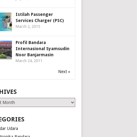
Istilah Passenger
Services Charger (PSC)
March 2, 2015
Profil Bandara
Internasional Syamsudin
Noor Banjarmasin
March 24, 2011
Next »
HIVES
es
EGORIES
dar Udara
ktronika Bandara