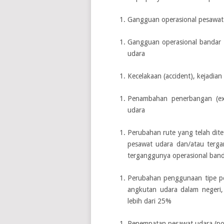
Gangguan operasional pesawat
Gangguan operasional bandar 
udara
Kecelakaan (accident), kejadia
Penambahan penerbangan (extr
udara
Perubahan rute yang telah dit
pesawat udara dan/atau terga
terganggunya operasional band
Perubahan penggunaan tipe pe
angkutan udara dalam negeri,
lebih dari 25%
Penempatan pesawat udara (pos