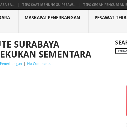
SA SA...
TIPS SAAT MENUNGGU PESAW...
TIPS CEGAH PENCURIAN B
DARA
MASKAPAI PENERBANGAN
PESAWAT TER
UTE SURABAYA
SEA
BEKUKAN SEMENTARA
 Penerbangan
|
No Comments