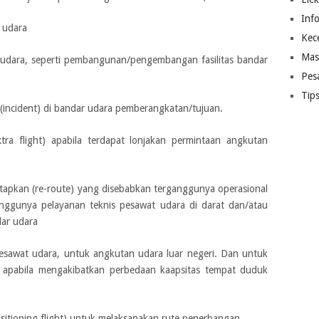
Inf
 udara
Kec
Mas
udara, seperti pembangunan/pengembangan fasilitas bandar
Pes
Tip
n (incident) di bandar udara pemberangkatan/tujuan.
a flight) apabila terdapat lonjakan permintaan angkutan
etapkan (re-route) yang disebabkan terganggunya operasional
nggunya pelayanan teknis pesawat udara di darat dan/atau
ar udara
sawat udara, untuk angkutan udara luar negeri. Dan untuk
 apabila mengakibatkan perbedaan kaapsitas tempat duduk
itioning flight) untuk melaksanakan rute penerbangan