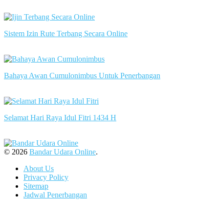
slot server singapore
Sistem Izin Rute Terbang Secara Online
slot server singapore
Bahaya Awan Cumulonimbus Untuk Penerbangan
slot server singapore
Selamat Hari Raya Idul Fitri 1434 H
slot server singapore
© 2026
Bandar Udara Online
.
About Us
Privacy Policy
Sitemap
Jadwal Penerbangan