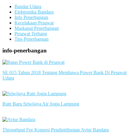
Bandar Udara
Elektronika Bandara
Info Penerbangan
Kecelakaan Pesawat
Maskapai Penerbangan
Pesawat Terbang
Tips Penerbangan
info-penerbangan
SE 015 Tahun 2018 Tentang Membawa Power Bank Di Pesawat
Udara
slot server singapore
Rute Baru Sriwijaya Air Jogja Lampung
slot server singapore
Throughput Fee Konsesi Pendistribusian Avtur Bandara