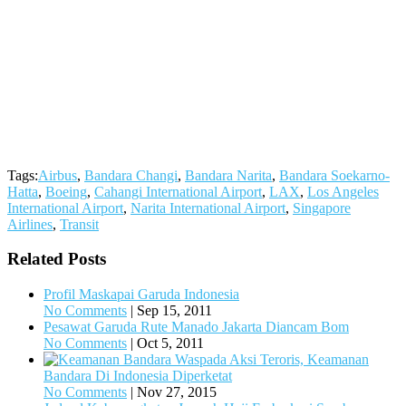
Tags:
Airbus
,
Bandara Changi
,
Bandara Narita
,
Bandara Soekarno-
Hatta
,
Boeing
,
Cahangi International Airport
,
LAX
,
Los Angeles
International Airport
,
Narita International Airport
,
Singapore
Airlines
,
Transit
Related Posts
Profil Maskapai Garuda Indonesia
No Comments
|
Sep 15, 2011
Pesawat Garuda Rute Manado Jakarta Diancam Bom
No Comments
|
Oct 5, 2011
Waspada Aksi Teroris, Keamanan
Bandara Di Indonesia Diperketat
No Comments
|
Nov 27, 2015