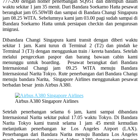
777-200 dengan nomer penerbangan SQ951 dan ditempuh dalam
waktu sekitar 1 jam 35 menit. Dari Bandara Soekarno Hatta pesawat
berangkat jam 05.50WIB dan sampai di Bandara Changi Singapura
jam 08.25 WITA. Sebelumnya kami jam 03.00 pagi sudah sampai di
Bandara Soekarno Hatta untuk persiapan checkin dan pengurusan
imigrasi.
Dibandara Changi Singapura kami transit dengan diberi waktu
sekitar 1 jam. Kami turun di Terminal 2 (T2) dan pindah ke
Terminal 3 (T3) dengan menggunkan train / kereta bandara. Setelah
melalui pengecekan paspor dan barang bawaan cabin kami
menunggu untuk boarding. Pesawat berangkat dari Bandara
Internasional Changi jam 09.25 WITA menuju Bandara
Internasional Narita Tokyo. Rute penerbangan dari Bandara Changi
menuju bandara Narita, Singapore Airlines menggunakan pesawat
berbadan besar jenis Airbus A380.
Airbus A380 Singapore Airlines
Setelah penerbangan selama 6 jam, kami sampai dibandara
Internasional Narita sekitar pukul 17.05 waktu Tokyo. Di Bandara
Narita Tokyo kami transit selama 1 jam 45 menit kemudian
melanjutkan penerbangan ke Los Angeles Airport (LAX).
Penerbangan dari Bandara Narita menuju Bandara Los Angeles
masih menggunakan pesawat Airbus A380 dengan penerbangan