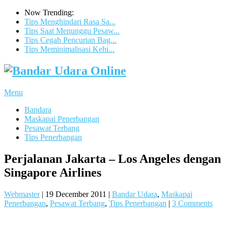
Now Trending:
Tips Menghindari Rasa Sa...
Tips Saat Menunggu Pesaw...
Tips Cegah Pencurian Bag...
Tips Meminimalisasi Kehi...
Menu
Bandara
Maskapai Penerbangan
Pesawat Terbang
Tips Penerbangan
Perjalanan Jakarta – Los Angeles dengan
Singapore Airlines
Webmaster
|
19 December 2011
|
Bandar Udara
,
Maskapai
Penerbangan
,
Pesawat Terbang
,
Tips Penerbangan
|
3 Comments