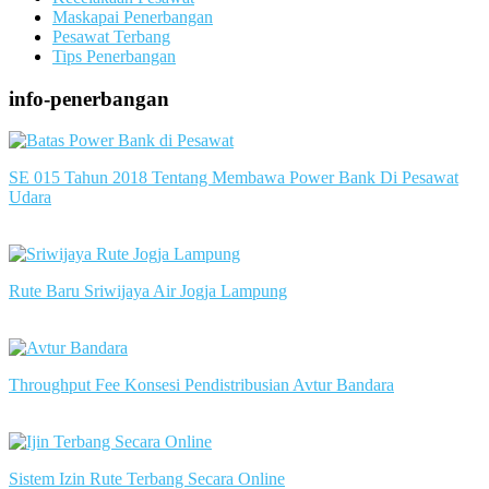
Maskapai Penerbangan
Pesawat Terbang
Tips Penerbangan
info-penerbangan
SE 015 Tahun 2018 Tentang Membawa Power Bank Di Pesawat
Udara
slot server singapore
Rute Baru Sriwijaya Air Jogja Lampung
slot server singapore
Throughput Fee Konsesi Pendistribusian Avtur Bandara
slot server singapore
Sistem Izin Rute Terbang Secara Online