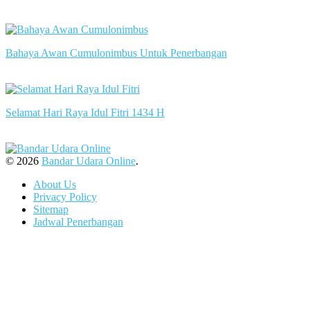
slot server singapore
Bahaya Awan Cumulonimbus Untuk Penerbangan
slot server singapore
Selamat Hari Raya Idul Fitri 1434 H
slot server singapore
© 2026
Bandar Udara Online
.
About Us
Privacy Policy
Sitemap
Jadwal Penerbangan