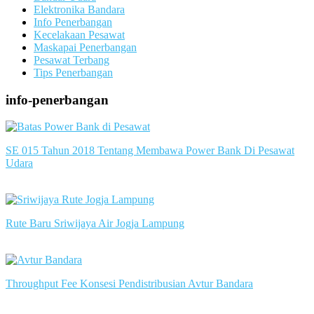
Elektronika Bandara
Info Penerbangan
Kecelakaan Pesawat
Maskapai Penerbangan
Pesawat Terbang
Tips Penerbangan
info-penerbangan
SE 015 Tahun 2018 Tentang Membawa Power Bank Di Pesawat
Udara
slot server singapore
Rute Baru Sriwijaya Air Jogja Lampung
slot server singapore
Throughput Fee Konsesi Pendistribusian Avtur Bandara
slot server singapore