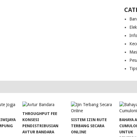
CAT
Ban
Ele
Inf
Kec
Mas
Pes
Tip
THROUGHPUT FEE
RIWIJAYA
KONSESI
SISTEM IZIN RUTE
BAHAYA 
AMPUNG
PENDISTRIBUSIAN
TERBANG SECARA
CUMULO
AVTUR BANDARA
ONLINE
UNTUK