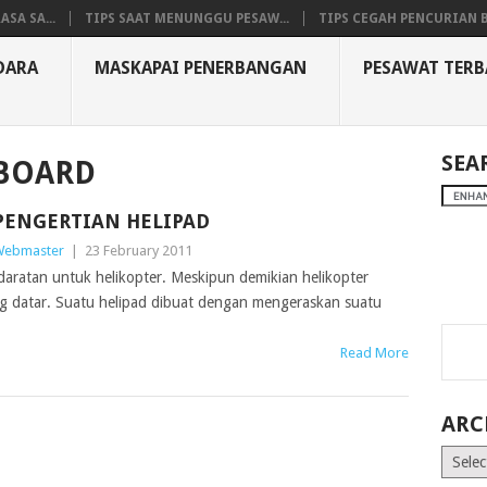
SA SA...
TIPS SAAT MENUNGGU PESAW...
TIPS CEGAH PENCURIAN B
DARA
MASKAPAI PENERBANGAN
PESAWAT TER
SEA
BOARD
PENGERTIAN HELIPAD
ebmaster
|
23 February 2011
daratan untuk helikopter. Meskipun demikian helikopter
 datar. Suatu helipad dibuat dengan mengeraskan suatu
Read More
ARC
Archiv