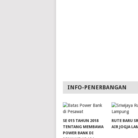
INFO-PENERBANGAN
SE 015 TAHUN 2018
RUTE BARU S
TENTANG MEMBAWA
AIR JOGJA L
POWER BANK DI
slot server singapore