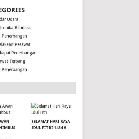
EGORIES
dar Udara
ktronika Bandara
o Penerbangan
elakaan Pesawat
kapai Penerbangan
awat Terbang
s Penerbangan
AWAN
SELAMAT HARI RAYA
NIMBUS
IDUL FITRI 1434 H
slot server singapore