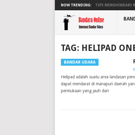
NOW TRENDING:
TIPS MENGHINDARI RA
BAN
TAG:
HELIPAD ON
BANDAR UDARA
W
Helipad adalah suatu area landasan pen
dapat mendarat di manapun daerah yang
permukaan yang jauh dari