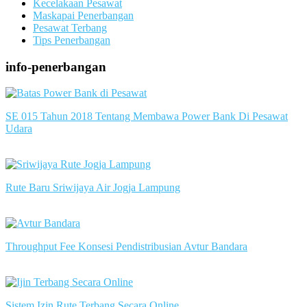
Kecelakaan Pesawat
Maskapai Penerbangan
Pesawat Terbang
Tips Penerbangan
info-penerbangan
SE 015 Tahun 2018 Tentang Membawa Power Bank Di Pesawat
Udara
slot server singapore
Rute Baru Sriwijaya Air Jogja Lampung
slot server singapore
Throughput Fee Konsesi Pendistribusian Avtur Bandara
slot server singapore
Sistem Izin Rute Terbang Secara Online