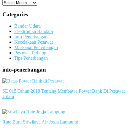
Archives
Categories
Bandar Udara
Elektronika Bandara
Info Penerbangan
Kecelakaan Pesawat
Maskapai Penerbangan
Pesawat Terbang
Tips Penerbangan
info-penerbangan
SE 015 Tahun 2018 Tentang Membawa Power Bank Di Pesawat
Udara
slot server singapore
Rute Baru Sriwijaya Air Jogja Lampung