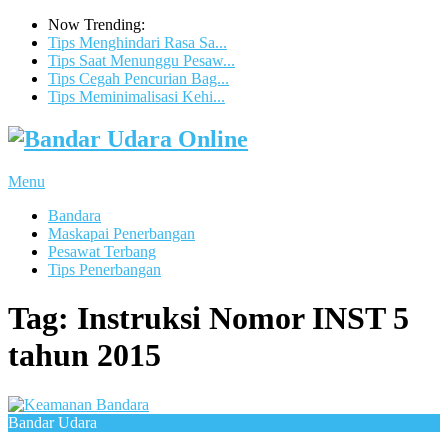
Now Trending:
Tips Menghindari Rasa Sa...
Tips Saat Menunggu Pesaw...
Tips Cegah Pencurian Bag...
Tips Meminimalisasi Kehi...
Menu
Bandara
Maskapai Penerbangan
Pesawat Terbang
Tips Penerbangan
Tag:
Instruksi Nomor INST 5
tahun 2015
Bandar Udara