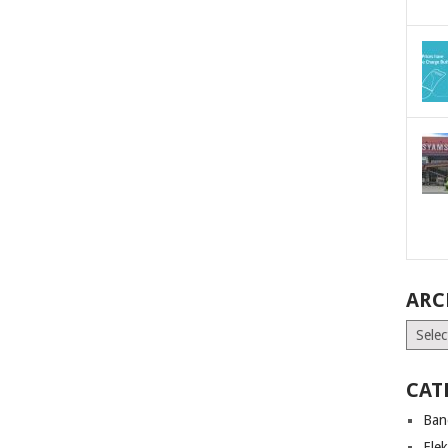
ARC
Archiv
CAT
Ban
Ele