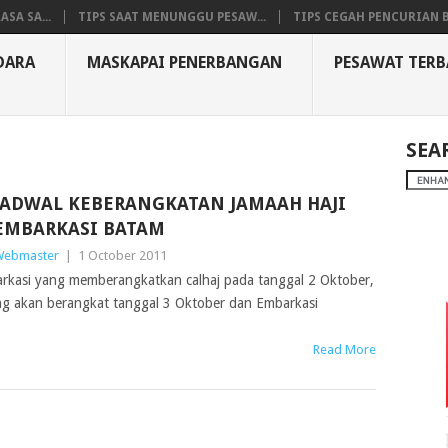
SA SA...
TIPS SAAT MENUNGGU PESAW...
TIPS CEGAH PENCURIAN B
DARA
MASKAPAI PENERBANGAN
PESAWAT TER
SEA
JADWAL KEBERANGKATAN JAMAAH HAJI
EMBARKASI BATAM
ebmaster
|
1 October 2011
arkasi yang memberangkatkan calhaj pada tanggal 2 Oktober,
ng akan berangkat tanggal 3 Oktober dan Embarkasi
Read More