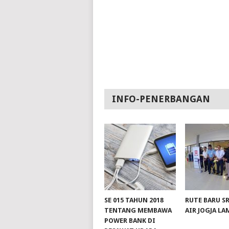
INFO-PENERBANGAN
SE 015 TAHUN 2018
RUTE BARU S
TENTANG MEMBAWA
AIR JOGJA L
POWER BANK DI
slot server singapore