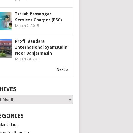
Istilah Passenger
Services Charger (PSC)
March 2, 2015
Profil Bandara
Internasional Syamsudin
Noor Banjarmasin
March 24, 2011
Next »
HIVES
es
EGORIES
dar Udara
ktronika Bandara