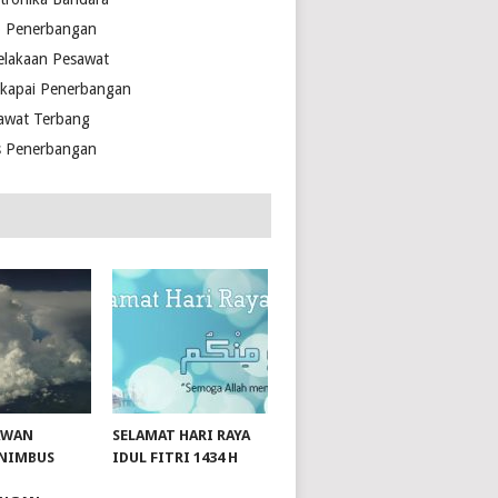
o Penerbangan
elakaan Pesawat
kapai Penerbangan
awat Terbang
s Penerbangan
AWAN
SELAMAT HARI RAYA
NIMBUS
IDUL FITRI 1434 H
slot server singapore