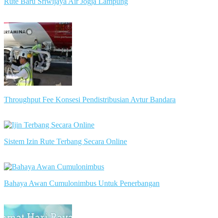
Rute Baru Sriwijaya Air Jogja Lampung
slot server singapore
Throughput Fee Konsesi Pendistribusian Avtur Bandara
slot server singapore
Sistem Izin Rute Terbang Secara Online
slot server singapore
Bahaya Awan Cumulonimbus Untuk Penerbangan
slot server singapore