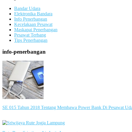
Bandar Udara
Elektronika Bandara
Info Penerbangan
Kecelakaan Pesawat
Maskapai Penerbangan
Pesawat Terbang
Tips Penerbangan
info-penerbangan
SE 015 Tahun 2018 Tentang Membawa Power Bank Di Pesawat Ud
slot server singapore