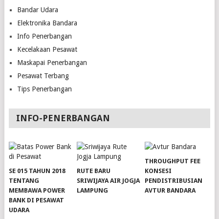
Bandar Udara
Elektronika Bandara
Info Penerbangan
Kecelakaan Pesawat
Maskapai Penerbangan
Pesawat Terbang
Tips Penerbangan
INFO-PENERBANGAN
THROUGHPUT FEE
SE 015 TAHUN 2018
RUTE BARU
KONSESI
TENTANG
SRIWIJAYA AIR JOGJA
PENDISTRIBUSIAN
MEMBAWA POWER
LAMPUNG
AVTUR BANDARA
BANK DI PESAWAT
slot server singapore
slot server singapore
UDARA