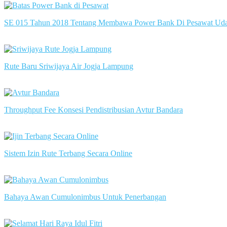
SE 015 Tahun 2018 Tentang Membawa Power Bank Di Pesawat Ud
slot server singapore
Rute Baru Sriwijaya Air Jogja Lampung
slot server singapore
Throughput Fee Konsesi Pendistribusian Avtur Bandara
slot server singapore
Sistem Izin Rute Terbang Secara Online
slot server singapore
Bahaya Awan Cumulonimbus Untuk Penerbangan
slot server singapore