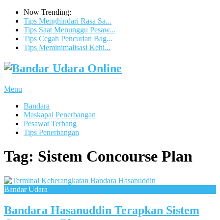
Now Trending:
Tips Menghindari Rasa Sa...
Tips Saat Menunggu Pesaw...
Tips Cegah Pencurian Bag...
Tips Meminimalisasi Kehi...
Menu
Bandara
Maskapai Penerbangan
Pesawat Terbang
Tips Penerbangan
Tag:
Sistem Concourse Plan
Bandar Udara
Bandara Hasanuddin Terapkan Sistem