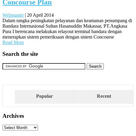
Concourse Plan
Webmaster
|
20 April 2014
Dalam rangka peningkatan pelayanan dan keamanan penumpang di
Bandara Internasional Sultan Hasanuddin Makassar, PT.Angkasa
Pura I berencana melakukan relayout terminal bandara dengan
menerapkan sistem pemeriksaan dengan sistem Concourse
Read More
Search the site
Popular
Recent
Archives
Archives