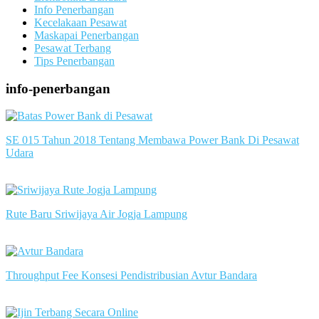
Info Penerbangan
Kecelakaan Pesawat
Maskapai Penerbangan
Pesawat Terbang
Tips Penerbangan
info-penerbangan
SE 015 Tahun 2018 Tentang Membawa Power Bank Di Pesawat
Udara
slot server singapore
Rute Baru Sriwijaya Air Jogja Lampung
slot server singapore
Throughput Fee Konsesi Pendistribusian Avtur Bandara
slot server singapore