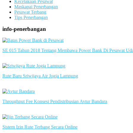
Kecelakaan Pesawat
Maskapai Penerbangan
Pesawat Terbang
Tips Penerbangan
info-penerbangan
SE 015 Tahun 2018 Tentang Membawa Power Bank Di Pesawat Ud
slot server singapore
Rute Baru Sriwijaya Air Jogja Lampung
slot server singapore
Throughput Fee Konsesi Pendistribusian Avtur Bandara
slot server singapore
Sistem Izin Rute Terbang Secara Online