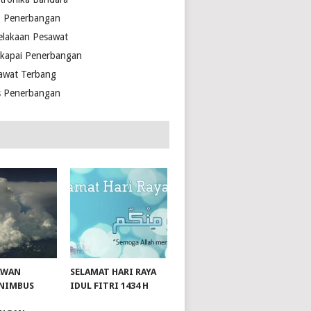
o Penerbangan
elakaan Pesawat
kapai Penerbangan
awat Terbang
s Penerbangan
AWAN
SELAMAT HARI RAYA
NIMBUS
IDUL FITRI 1434 H
slot server singapore