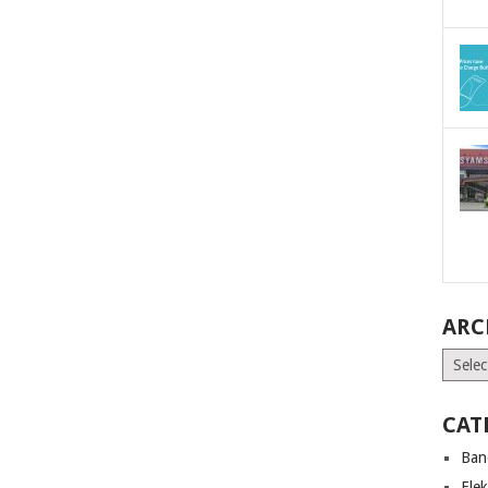
ARC
Archiv
CAT
Ban
Ele