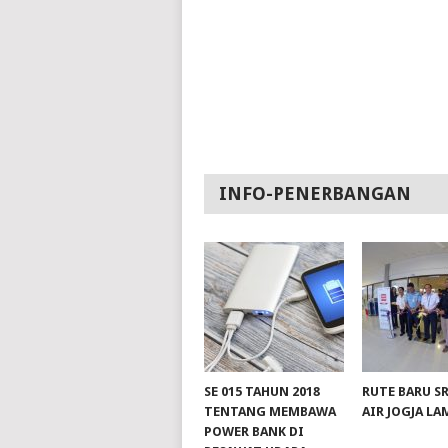
INFO-PENERBANGAN
SE 015 TAHUN 2018
RUTE BARU S
TENTANG MEMBAWA
AIR JOGJA L
POWER BANK DI
slot server singapore