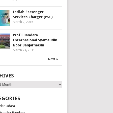
Istilah Passenger
Services Charger (PSC)
March 2, 2015
Profil Bandara
Internasional Syamsudin
Noor Banjarmasin
March 24, 2011
Next »
HIVES
es
EGORIES
dar Udara
ktronika Bandara