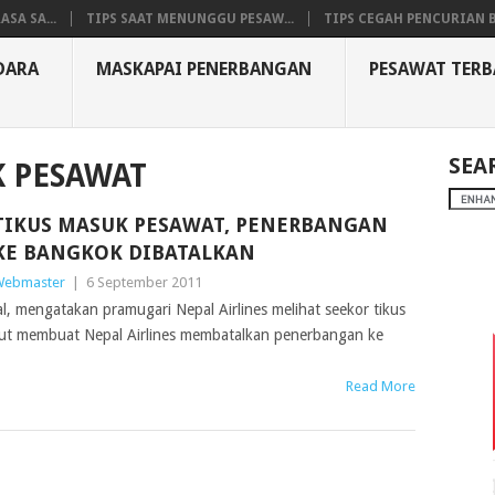
SA SA...
TIPS SAAT MENUNGGU PESAW...
TIPS CEGAH PENCURIAN B
DARA
MASKAPAI PENERBANGAN
PESAWAT TER
SEA
K PESAWAT
TIKUS MASUK PESAWAT, PENERBANGAN
KE BANGKOK DIBATALKAN
ebmaster
|
6 September 2011
 mengatakan pramugari Nepal Airlines melihat seekor tikus
but membuat Nepal Airlines membatalkan penerbangan ke
Read More