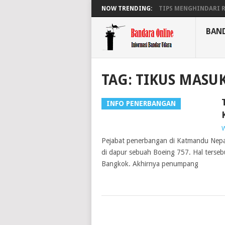
NOW TRENDING:
TIPS MENGHINDARI RA
BAN
TAG:
TIKUS MASU
INFO PENERBANGAN
W
Pejabat penerbangan di Katmandu Nepal,
di dapur sebuah Boeing 757. Hal terse
Bangkok. Akhirnya penumpang