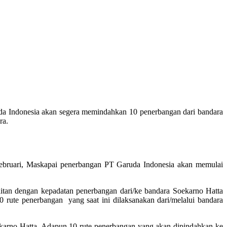
a Indonesia akan segera memindahkan 10 penerbangan dari bandara
ra.
Februari, Maskapai penerbangan PT Garuda Indonesia akan memulai
itan dengan kepadatan penerbangan dari/ke bandara Soekarno Hatta
rute penerbangan yang saat ini dilaksanakan dari/melalui bandara
ekarno Hatta. Adapun 10 rute penerbangan yang akan dipindahkan ke