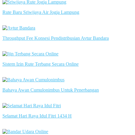
Rute Baru Sriwijaya Air Jogja Lampung
slot server singapore
Throughput Fee Konsesi Pendistribusian Avtur Bandara
slot server singapore
Sistem Izin Rute Terbang Secara Online
slot server singapore
Bahaya Awan Cumulonimbus Untuk Penerbangan
slot server singapore
Selamat Hari Raya Idul Fitri 1434 H
slot server singapore