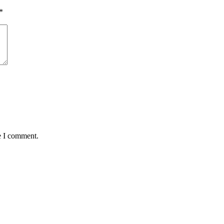
*
e I comment.