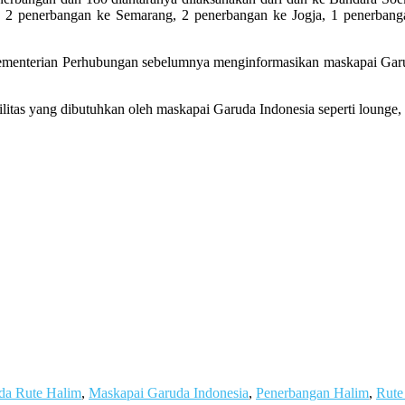
 2 penerbangan ke Semarang, 2 penerbangan ke Jogja, 1 penerbang
ementerian Perhubungan sebelumnya menginformasikan maskapai Garu
litas yang dibutuhkan oleh maskapai Garuda Indonesia seperti lounge, c
da Rute Halim
,
Maskapai Garuda Indonesia
,
Penerbangan Halim
,
Rute