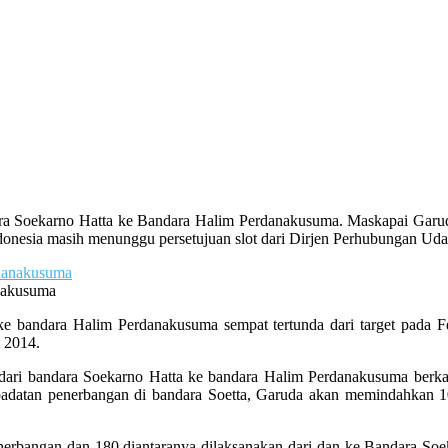
ara Soekarno Hatta ke Bandara Halim Perdanakusuma. Maskapai Garud
onesia masih menunggu persetujuan slot dari Dirjen Perhubungan Uda
nakusuma
ke bandara Halim Perdanakusuma sempat tertunda dari target pada 
 2014.
 dari bandara Soekarno Hatta ke bandara Halim Perdanakusuma berka
datan penerbangan di bandara Soetta, Garuda akan memindahkan 10 
enerbangan dan 180 diantaranya dilaksanakan dari dan ke Bandara So