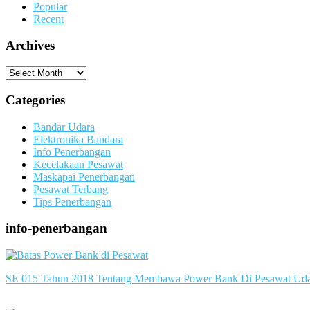
Popular
Recent
Archives
Archives
Categories
Bandar Udara
Elektronika Bandara
Info Penerbangan
Kecelakaan Pesawat
Maskapai Penerbangan
Pesawat Terbang
Tips Penerbangan
info-penerbangan
SE 015 Tahun 2018 Tentang Membawa Power Bank Di Pesawat Ud
slot server singapore