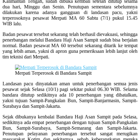
Kalimantan Tengah, sudah dibuka kembali setelah ditutup selama
dua hari, Minggu dan Senin. Penutupan sementara sebelumnya
dilakukan karena adanya gangguan di landasan pacu, yakni
terperosoknya pesawat Merpati MA 60 Sabtu (7/1) pukul 15.45
WIB lalu.
Badan pesawat tersebut sekarang telah berhasil dievakuasi, sehingga
penerbangan melalui Bandara Haji Asan Sampit sudah bisa berjalan
normal. Badan pesawat MA 60 tersebut sekarang ditarik ke tempat
yang lebih aman, yakni di apron guna pemeriksaan lebih lanjut oleh
tim teknisi dari Merpati.
Merpati Terperosok di Bandara Sampit
Landasan pacu dinyatakan aman untuk penerbangan semua jenis
pesawat sejak Selasa (10/1) pagi sekitar pukul 06.30 WIB. Selama
bandara ditutup sedikitnya ada 10 penerbangan yang dibatalkan,
yakni tujuan Sampit-Pangkalan Bun, Sampit-Banjarmasin, Sampit-
Surabaya dan Sampit-Jakarta.
Sejak dibukanya kenbalai Bandara Haji Asan Sampit pada Selasa,
sedikitnya ada empat penerbangan dengan tujuan Sampit-Pangkalan
Bun, Sampit-Surabaya, Sampit-Semarang dan Sampit-Jakarta.
Penutupan pelayanan penerbangan tersebut sangat merugikan
masyarakat Kotim dan sekitarnya, sebab keberangkatan mereka