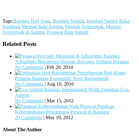
Tags:
Bandara Haji Asan
,
Bandara Sampit
,
Bandara Sampit Buka
Kembali
,
Merpati Rute Sampit
,
Merpati Terperosok
,
Merpati
Terperosok di Sampit
,
Pesawat Rute Sampit
Related Posts
Bandara
Adisutjipto Beroperasi Dengan Hercules Terbang Perdana
No Comments
|
Feb 20, 2014
Penerbangan Haji Kloter
Pertama Bandara Syamsudin Noor Banjarmasin
No Comments
|
Aug 10, 2016
Bandara Internasional Wajib Terapkan Eco-
Airport
No Comments
|
Mar 15, 2012
Panduan
Keberangkatan Penumpang Pesawat di Bandara
29 Comments
|
May 19, 2012
About The Author