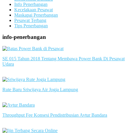
Info Penerbangan
Kecelakaan Pesawat
Maskapai Penerbangan
Pesawat Terbang
Tips Penerbangan
info-penerbangan
SE 015 Tahun 2018 Tentang Membawa Power Bank Di Pesawat
Udara
slot server singapore
Rute Baru Sriwijaya Air Jogja Lampung
slot server singapore
Throughput Fee Konsesi Pendistribusian Avtur Bandara
slot server singapore