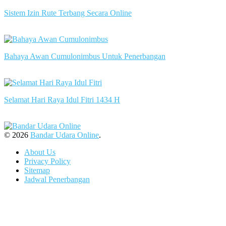
Sistem Izin Rute Terbang Secara Online
slot server singapore
Bahaya Awan Cumulonimbus Untuk Penerbangan
slot server singapore
Selamat Hari Raya Idul Fitri 1434 H
slot server singapore
© 2026
Bandar Udara Online
.
About Us
Privacy Policy
Sitemap
Jadwal Penerbangan