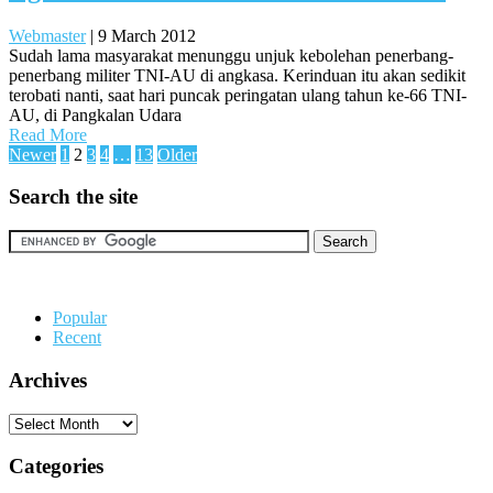
Webmaster
|
9 March 2012
Sudah lama masyarakat menunggu unjuk kebolehan penerbang-
penerbang militer TNI-AU di angkasa. Kerinduan itu akan sedikit
terobati nanti, saat hari puncak peringatan ulang tahun ke-66 TNI-
AU, di Pangkalan Udara
Read More
Posts
Newer
1
2
3
4
…
13
Older
pagination
Search the site
Popular
Recent
Archives
Archives
Categories