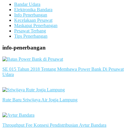
Bandar Udara
Elektronika Bandara
Info Penerbangan
Kecelakaan Pesawat
Maskapai Penerbangan
Pesawat Terbang
Tips Penerbangan
info-penerbangan
SE 015 Tahun 2018 Tentang Membawa Power Bank Di Pesawat
Udara
slot server singapore
Rute Baru Sriwijaya Air Jogja Lampung
slot server singapore
Throughput Fee Konsesi Pendistribusian Avtur Bandara