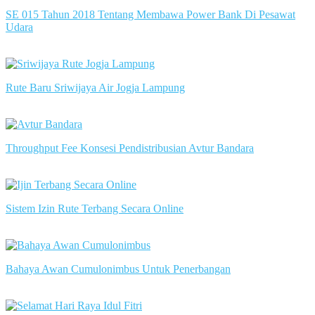
SE 015 Tahun 2018 Tentang Membawa Power Bank Di Pesawat
Udara
slot server singapore
Rute Baru Sriwijaya Air Jogja Lampung
slot server singapore
Throughput Fee Konsesi Pendistribusian Avtur Bandara
slot server singapore
Sistem Izin Rute Terbang Secara Online
slot server singapore
Bahaya Awan Cumulonimbus Untuk Penerbangan
slot server singapore