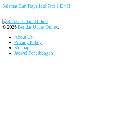
Selamat Hari Raya Idul Fitri 1434 H
slot server singapore
© 2026
Bandar Udara Online
.
About Us
Privacy Policy
Sitemap
Jadwal Penerbangan