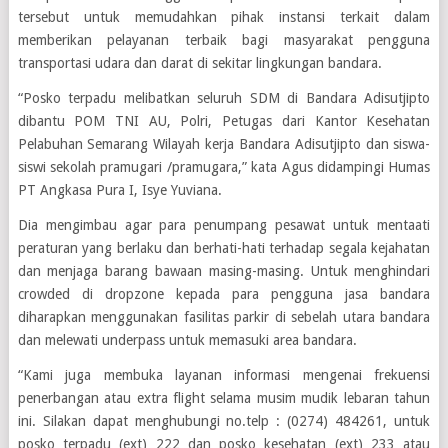
tersebut untuk memudahkan pihak instansi terkait dalam
memberikan pelayanan terbaik bagi masyarakat pengguna
transportasi udara dan darat di sekitar lingkungan bandara.
“Posko terpadu melibatkan seluruh SDM di Bandara Adisutjipto
dibantu POM TNI AU, Polri, Petugas dari Kantor Kesehatan
Pelabuhan Semarang Wilayah kerja Bandara Adisutjipto dan siswa-
siswi sekolah pramugari /pramugara,” kata Agus didampingi Humas
PT Angkasa Pura I, Isye Yuviana.
Dia mengimbau agar para penumpang pesawat untuk mentaati
peraturan yang berlaku dan berhati-hati terhadap segala kejahatan
dan menjaga barang bawaan masing-masing. Untuk menghindari
crowded di dropzone kepada para pengguna jasa bandara
diharapkan menggunakan fasilitas parkir di sebelah utara bandara
dan melewati underpass untuk memasuki area bandara.
“Kami juga membuka layanan informasi mengenai frekuensi
penerbangan atau extra flight selama musim mudik lebaran tahun
ini. Silakan dapat menghubungi no.telp : (0274) 484261, untuk
posko terpadu (ext) 222 dan posko kesehatan (ext) 233 atau