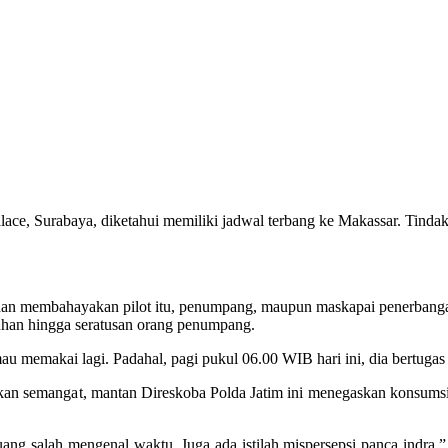
alace, Surabaya, diketahui memiliki jadwal terbang ke Makassar. Tinda
ali dan membahayakan pilot itu, penumpang, maupun maskapai penerban
uhan hingga seratusan orang penumpang.
 memakai lagi. Padahal, pagi pukul 06.00 WIB hari ini, dia bertugas 
an semangat, mantan Direskoba Polda Jatim ini menegaskan konsumsi 
ruang salah mengenal waktu. Juga ada istilah mispersepsi panca indra,”