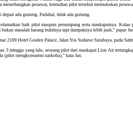
ka menerbangkan pesawat, kemudian pilot tersebut memutuskan pesawat
i depan ada gunung. Padahal, tidak ada gunung.
elamatkan baik pilot maupun penumpang serta maskapainya. Kalau pes
bukan masalah barang buktinya tapi dampaknya lebih jauh,” papar Ja
amar 2109 Hotel Graden Palace, Jalan Yos Sudarso Surabaya, pada Sab
atau 3 minggu yang lalu, seorang pilot dari maskapai Lion Air tertan
da (pilot mengkonsumsi narkoba),” kata Jan.