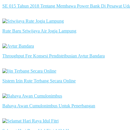
SE 015 Tahun 2018 Tentang Membawa Power Bank Di Pesawat Ud
slot server singapore
Rute Baru Sriwijaya Air Jogja Lampung
slot server singapore
Throughput Fee Konsesi Pendistribusian Avtur Bandara
slot server singapore
Sistem Izin Rute Terbang Secara Online
slot server singapore
Bahaya Awan Cumulonimbus Untuk Penerbangan
slot server singapore