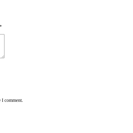
*
e I comment.