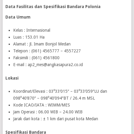
Data Fasilitas dan Spesifikasi Bandara Polonia
Data Umum
Kelas : Internasional
Luas : 153.01 Ha
Alamat : Jl. Imam Bonjol Medan
Telepon : (061) 4565777 – 4557227
Faksimili : (061) 4561800
E-mail : ap2_mes@angkasapura2.co.id
Lokasi
Koordinat/Elevasi : 03⁰33’015″ – 03⁰33’059″LU dan
098⁰40’870″ – 098⁰40’094″BT / 26.4 m MSL
Kode ICAO/IATA : WIMM/MES
Jam Operasi : 06.00 WIB – 24.00 WIB
Jarak dari kota : ± 1 km dari pusat kota Medan
Spesifikasi Bandara