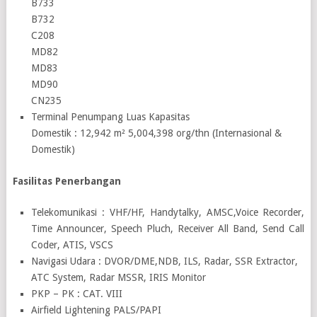
B733
B732
C208
MD82
MD83
MD90
CN235
Terminal Penumpang Luas Kapasitas
Domestik : 12,942 m² 5,004,398 org/thn (Internasional &
Domestik)
Fasilitas Penerbangan
Telekomunikasi : VHF/HF, Handytalky, AMSC,Voice Recorder,
Time Announcer, Speech Pluch, Receiver All Band, Send Call
Coder, ATIS, VSCS
Navigasi Udara : DVOR/DME,NDB, ILS, Radar, SSR Extractor,
ATC System, Radar MSSR, IRIS Monitor
PKP – PK : CAT. VIII
Airfield Lightening PALS/PAPI