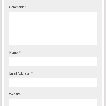
*
Comment:
*
Name:
*
Email Address:
Website: