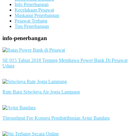
Info Penerbangan
Kecelakaan Pesawat
Maskapai Penerbangan
Pesawat Terbang
Tips Penerbangan
info-penerbangan
SE 015 Tahun 2018 Tentang Membawa Power Bank Di Pesawat
Udara
slot server singapore
Rute Baru Sriwijaya Air Jogja Lampung
slot server singapore
Throughput Fee Konsesi Pendistribusian Avtur Bandara
slot server singapore