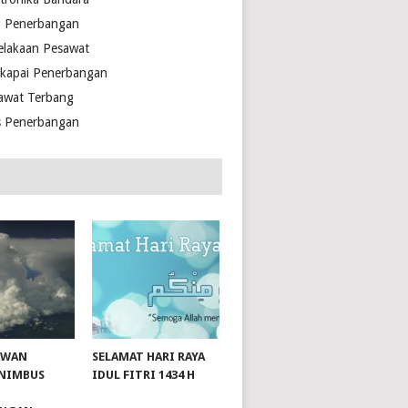
o Penerbangan
elakaan Pesawat
kapai Penerbangan
awat Terbang
s Penerbangan
AWAN
SELAMAT HARI RAYA
NIMBUS
IDUL FITRI 1434 H
slot server singapore