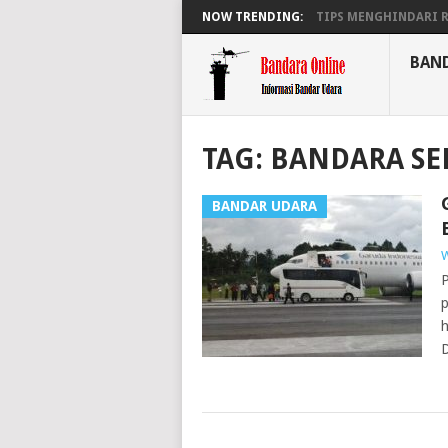
NOW TRENDING:
TIPS MENGHINDARI RA
BAN
TAG:
BANDARA SE
BANDAR UDARA
W
P
p
h
D