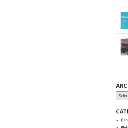
ARC
Archiv
CAT
Ban
Ele