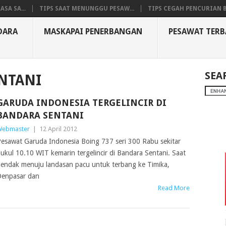
SA SA...
TIPS SAAT MENUNGGU PESAW...
TIPS CEGAH PENCURIAN B
DARA
MASKAPAI PENERBANGAN
PESAWAT TER
SEA
NTANI
GARUDA INDONESIA TERGELINCIR DI
BANDARA SENTANI
ebmaster
|
12 April 2012
esawat Garuda Indonesia Boing 737 seri 300 Rabu sekitar
ukul 10.10 WIT kemarin tergelincir di Bandara Sentani. Saat
endak menuju landasan pacu untuk terbang ke Timika,
enpasar dan
Read More