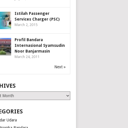
Istilah Passenger
Services Charger (PSC)
March 2, 2015
Profil Bandara
Internasional Syamsudin
Noor Banjarmasin
March 24, 2011
Next »
HIVES
es
EGORIES
dar Udara
ktronika Bandara