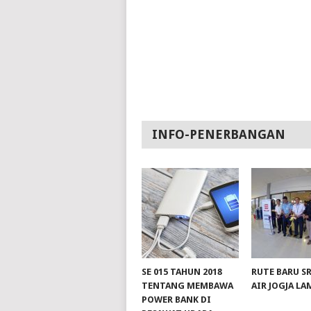
INFO-PENERBANGAN
SE 015 TAHUN 2018
RUTE BARU S
TENTANG MEMBAWA
AIR JOGJA L
POWER BANK DI
slot server singapore