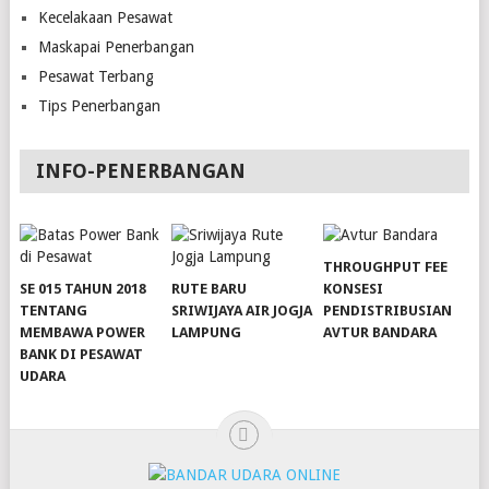
Kecelakaan Pesawat
Maskapai Penerbangan
Pesawat Terbang
Tips Penerbangan
INFO-PENERBANGAN
THROUGHPUT FEE
SE 015 TAHUN 2018
RUTE BARU
KONSESI
TENTANG
SRIWIJAYA AIR JOGJA
PENDISTRIBUSIAN
MEMBAWA POWER
LAMPUNG
AVTUR BANDARA
BANK DI PESAWAT
slot server singapore
slot server singapore
UDARA
slot server singapore