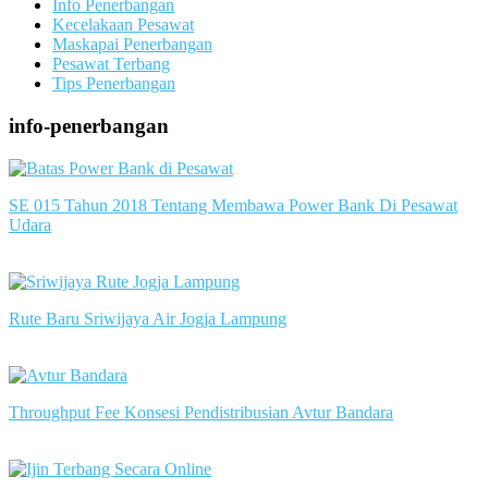
Info Penerbangan
Kecelakaan Pesawat
Maskapai Penerbangan
Pesawat Terbang
Tips Penerbangan
info-penerbangan
SE 015 Tahun 2018 Tentang Membawa Power Bank Di Pesawat
Udara
slot server singapore
Rute Baru Sriwijaya Air Jogja Lampung
slot server singapore
Throughput Fee Konsesi Pendistribusian Avtur Bandara
slot server singapore