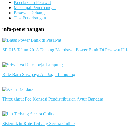
Kecelakaan Pesawat
Maskapai Penerbangan
Pesawat Terbang
Tips Penerbangan
info-penerbangan
SE 015 Tahun 2018 Tentang Membawa Power Bank Di Pesawat Ud
slot server singapore
Rute Baru Sriwijaya Air Jogja Lampung
slot server singapore
Throughput Fee Konsesi Pendistribusian Avtur Bandara
slot server singapore
Sistem Izin Rute Terbang Secara Online