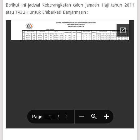
Berikut ini jadwal keberangkatan calon Jamaah Haji tahun 2011
atau 1432H untuk Embarkasi Banjarmasin :