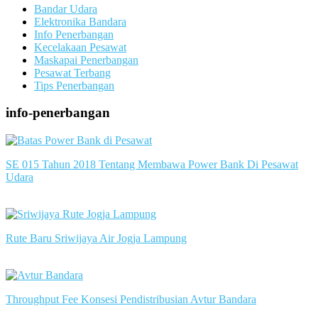
Bandar Udara
Elektronika Bandara
Info Penerbangan
Kecelakaan Pesawat
Maskapai Penerbangan
Pesawat Terbang
Tips Penerbangan
info-penerbangan
SE 015 Tahun 2018 Tentang Membawa Power Bank Di Pesawat
Udara
slot server singapore
Rute Baru Sriwijaya Air Jogja Lampung
slot server singapore
Throughput Fee Konsesi Pendistribusian Avtur Bandara