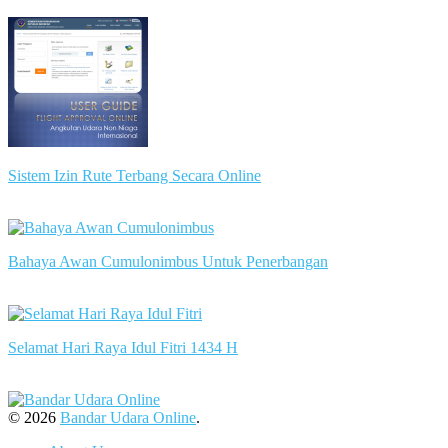
slot server singapore
Sistem Izin Rute Terbang Secara Online
slot server singapore
Bahaya Awan Cumulonimbus Untuk Penerbangan
slot server singapore
Selamat Hari Raya Idul Fitri 1434 H
slot server singapore
© 2026
Bandar Udara Online
.