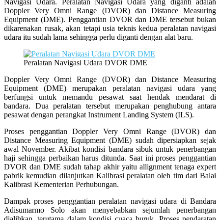
Navigasi Udara. Peralatan Navigasi Udara yang diganti adalah
Doppler Very Omni Range (DVOR) dan Distance Measuring
Equipment (DME). Penggantian DVOR dan DME tersebut bukan
dikarenakan rusak, akan tetapi usia teknis kedua peralatan navigasi
udara itu sudah lama sehingga perlu diganti dengan alat baru.
Peralatan Navigasi Udara DVOR DME
Doppler Very Omni Range (DVOR) dan Distance Measuring
Equipment (DME) merupakan peralatan navigasi udara yang
berfungsi untuk memandu pesawat saat hendak mendarat di
bandara. Dua peralatan tersebut merupakan penghubung antara
pesawat dengan perangkat Instrument Landing System (ILS).
Proses penggantian Doppler Very Omni Range (DVOR) dan
Distance Measuring Equipment (DME) sudah dipersiapkan sejak
awal November. Akibat kondisi bandara sibuk untuk penerbangan
haji sehingga perbaikan harus ditunda. Saat ini proses penggantian
DVOR dan DME sudah tahap akhir yaitu allignment tenaga expert
pabrik kemudian dilanjutkan Kalibrasi peralatan oleh tim dari Balai
Kalibrasi Kementerian Perhubungan.
Dampak proses penggantian peralatan navigasi udara di Bandara
Adisumarmo Solo akan menyebabkan sejumlah penerbangan
dialihkan, terutama dalam kondisi cuaca buruk. Proses pendaratan