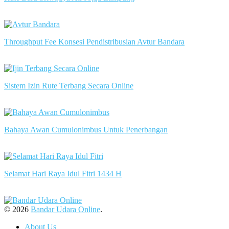
slot server singapore
Throughput Fee Konsesi Pendistribusian Avtur Bandara
slot server singapore
Sistem Izin Rute Terbang Secara Online
slot server singapore
Bahaya Awan Cumulonimbus Untuk Penerbangan
slot server singapore
Selamat Hari Raya Idul Fitri 1434 H
slot server singapore
© 2026
Bandar Udara Online
.
About Us